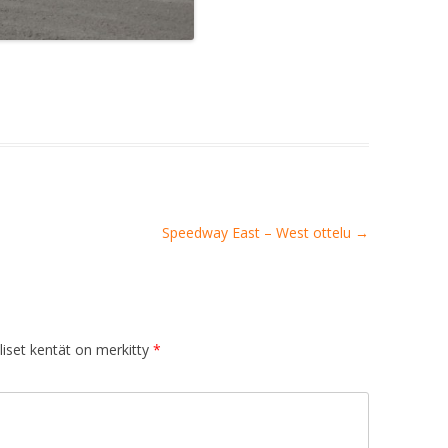
Speedway East – West ottelu
→
iset kentät on merkitty
*