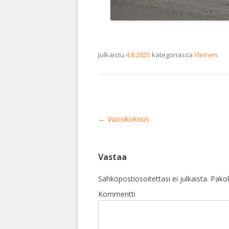
Julkaistu
4.8.2025
kategoriassa
Yleinen
.
Artikkelien
←
Vuosikokous
selaus
Vastaa
Sähköpostiosoitettasi ei julkaista.
Pakoll
Kommentti