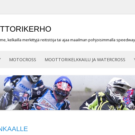
TTORIKERHO
e, kelkailla merkittyjä reitistöja tai ajaa maailman pohjoisimmalla speedwayra
Siirry
sisältöön
Y
MOTOCROSS
MOOTTORIKELKKAILU JA WATERCROSS
NKAALLE