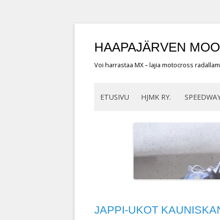
HAAPAJÄRVEN MOO
Voi harrastaa MX – lajia motocross radallamm
ETUSIVU
HJMK RY.
SPEEDWA
JAPPI-UKOT KAUNISKA