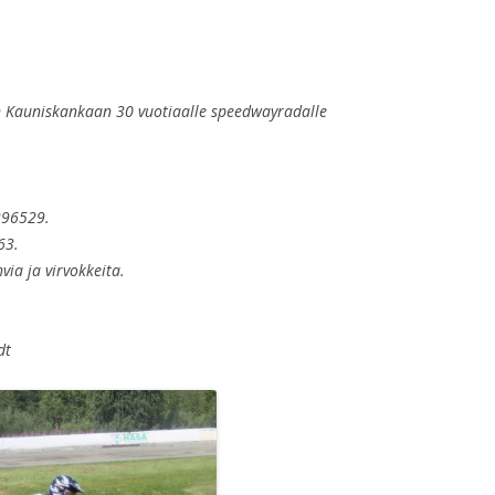
 Kauniskankaan 30 vuotiaalle speedwayradalle
296529.
63.
ia ja virvokkeita.
dt