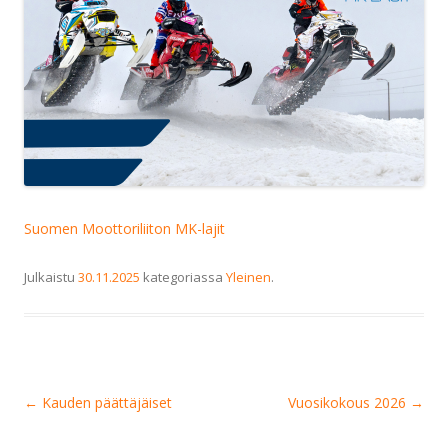
Suomen Moottoriliiton MK-lajit
Julkaistu
30.11.2025
kategoriassa
Yleinen
.
Artikkelien
←
Kauden päättäjäiset
Vuosikokous 2026
→
selaus