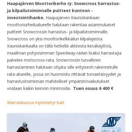
Haapajärven Moottorikerho ry: Snowcross harrastus-
ja kilpailutoiminnalle puitteet kuntoon -
investointihanke.
Haapajärven Kauniskankaan
moottoriurheilualueelle halutaan rakentaa asianmukaiset
puitteet Snowcrossin harrastus- ja kilpailutoiminnalle.
Snowcross on yksi moottorikelkkailun kilpalajeista.
Kauniskankaalla on tällä hetkellä aktiivista kesäkäyttöä,
maailman pohjoisimman Speedway-radan lisäksi harrastajia
palvelee motocross-rata. Snowcrossin turvallinen
harrastaminen halutaan ohjata sille erityisesti rakennetulle
rata-alueelle, jossa on huomioitu riittävät turvaetäisyydet ja
harrastustoiminnan mahdolliset ympäristövaikutukset
voidaan kaikin keinoin minimoida.
Tuen osuus 6 400 €
Marraskuussa myönnetyt tuet