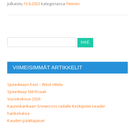
Julkaistu
13.6.2023
kategoriassa
Yleinen
.
Haku:
VIIMEISIMMÄT ARTIKKELIT
Speedwayn East – West ottelu
Speedway SM-finaali
Vuosikokous 2026
Kauniskankaan Snowcross radalle Keskipiste-Leader
hanketukea
Kauden päättäjäiset